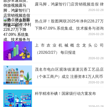
露马脚，鸿蒙智行门店营销视频造假 律
2026-02-28
师：涉嫌欺诈可退一赔三
热点评！殷图网联2025年净利228.27万
下降47.09% 系统集成、技术服务与咨询
2026-02-28
业务的毛利率下降
上市农业机械概念龙头公司
（2026/2/27） 每日报道
2026-02-28
茂名市电白区观珠镇潇潇沉香工艺品店
（个体工商户）成立 注册资本1万人民币
2026-02-28
科学精准补碘！国家级行动方案发布
2026-02-28