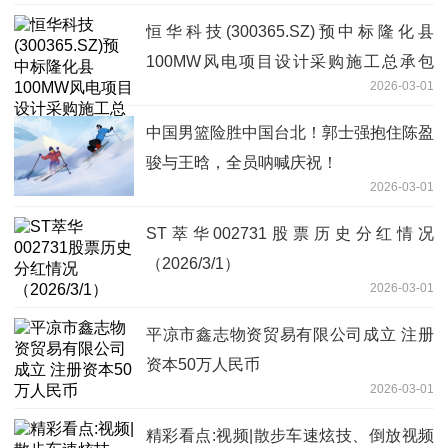
恒华科技(300365.SZ)预中标隆化县
100MW风电项目设计采购施工总承包
2026-03-01
(EPC)
中国男篮险胜中国台北！郭士强抱住陈盈
骏与王晗，全员呐喊庆祝！
2026-03-01
ST萃华002731股票历史分红情况
（2026/3/1）
2026-03-01
平凉市鑫志物资贸易有限公司成立 注册
资本50万人民币
2026-03-01
精彩看点:视频|散步车速炫技、倒放视频