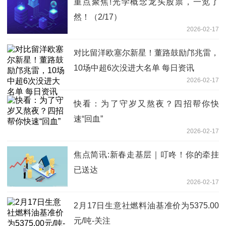
重点聚焦!光学概念龙头股票，一览了
然！（2/17）
2026-02-17
对比留洋欧塞尔新星！董路鼓励邝兆雷，
10场中超6次没进大名单 每日资讯
2026-02-17
快看：为了守岁又熬夜？四招帮你快
速“回血”
2026-02-17
焦点简讯:新春走基层｜叮咚！你的牵挂
已送达
2026-02-17
2月17日生意社燃料油基准价为5375.00
元/吨-关注