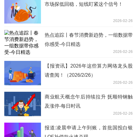
市场探低回稳，短线盯紧这个信号！
2026-02-26
热点追踪丨春节消费新趋势，一组数据带
你感受-今日精选
2026-02-26
【报资讯】2026年这些算力网络龙头股
请查阅！（2026/2/26）
2026-02-26
商业航天概念午后持续拉升 抚顺特钢触
及涨停-每日时讯
2026-02-26
报道:凌晨申请上午到账，首批国投白银
LOF补偿款火速兑现