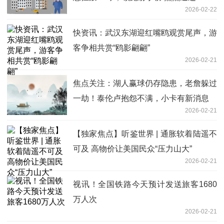
2026-02-22
快资讯：武汉东湖迎红嘴鸥观赏尾声，游
客争相共赏“鸥影翩翩”
2026-02-21
焦点关注：湖人赢球仍存隐患，老詹躲过
一劫！泰伦卢抱怨不满，小卡有新消息
2026-02-21
【独家焦点】听鉴世界 | 通胀软着陆遥不
可及 高物价让美国民众“压力山大”
2026-02-21
视讯！全国铁路今天预计发送旅客1680
万人次
2026-02-21