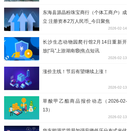
东海县源晶粉珠宝商行（个体工商户）成
立 注册资本2万人民币_今日聚焦
2026-02-14
长沙生态动物园爬行馆2月14日重新开
放|“马”上游湖南⑱|焦点短讯
2026-02-13
涨价主线！节后有望继续上涨！
2026-02-13
草酸甲乙酯商品报价动态（2026-02-
13）
2026-02-13
华东能源监管局加强安徽低压分布式光伏