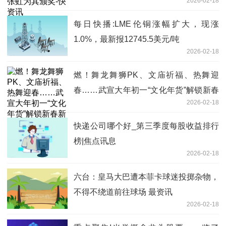
2026-02-18
每日快播:LME伦铜涨幅扩大，现涨
1.0%，最新报12745.5美元/吨
2026-02-18
燃！舞龙舞狮PK、文庙祈福、热舞迎
春……武宣大年初一“文化年货”解锁新春
2026-02-18
新玩法|即时
快递公司哪个好_第三季度每股收益排行
榜|焦点讯息
2026-02-18
六台：皇马大巴遭本菲卡球迷投掷杂物，
不得不绕道前往球场 最资讯
2026-02-18