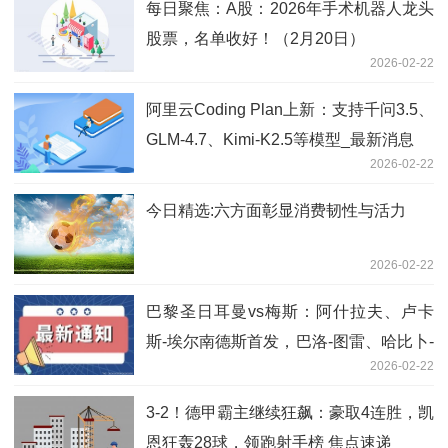
每日聚焦：A股：2026年手术机器人龙头
股票，名单收好！（2月20日）
2026-02-22
阿里云Coding Plan上新：支持千问3.5、
GLM-4.7、Kimi-K2.5等模型_最新消息
2026-02-22
今日精选:六方面彰显消费韧性与活力
2026-02-22
巴黎圣日耳曼vs梅斯：阿什拉夫、卢卡
斯-埃尔南德斯首发，巴洛-图雷、哈比卜-
2026-02-22
迪亚洛出战|快资讯
3-2！德甲霸主继续狂飙：豪取4连胜，凯
恩狂轰28球，领跑射手榜 焦点速递