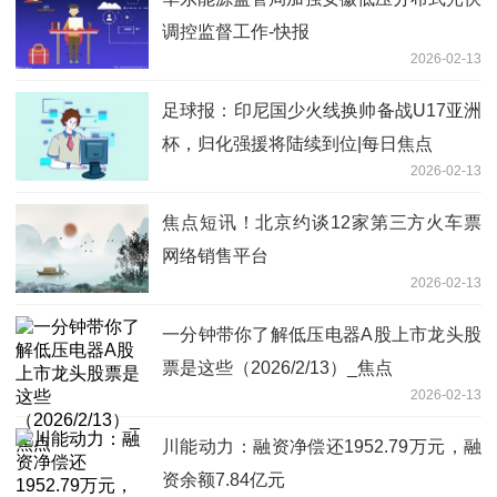
调控监督工作-快报
2026-02-13
足球报：印尼国少火线换帅备战U17亚洲
杯，归化强援将陆续到位|每日焦点
2026-02-13
焦点短讯！北京约谈12家第三方火车票
网络销售平台
2026-02-13
一分钟带你了解低压电器A股上市龙头股
票是这些（2026/2/13）_焦点
2026-02-13
川能动力：融资净偿还1952.79万元，融
资余额7.84亿元