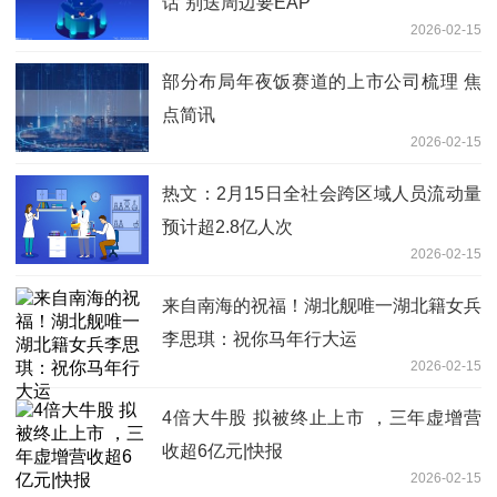
话“别送周边要EAP”
2026-02-15
部分布局年夜饭赛道的上市公司梳理 焦
点简讯
2026-02-15
热文：2月15日全社会跨区域人员流动量
预计超2.8亿人次
2026-02-15
来自南海的祝福！湖北舰唯一湖北籍女兵
李思琪：祝你马年行大运
2026-02-15
4倍大牛股 拟被终止上市 ，三年虚增营
收超6亿元|快报
2026-02-15